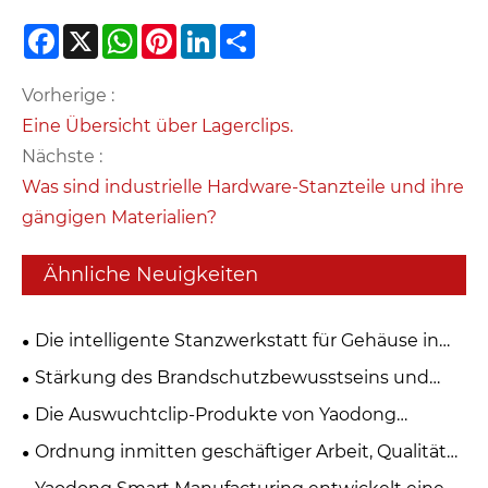
Facebook
X
WhatsApp
Pinterest
LinkedIn
Share
Vorherige :
Eine Übersicht über Lagerclips.
Nächste :
Was sind industrielle Hardware-Stanzteile und ihre
gängigen Materialien?
Ähnliche Neuigkeiten
Die intelligente Stanzwerkstatt für Gehäuse in
Zhejiang Yaodong nimmt offiziell die Produktion
Stärkung des Brandschutzbewusstseins und
auf und markiert einen neuen Meilenstein in der
Aufbau einer sicheren Verteidigung – Zhejiang
Die Auswuchtclip-Produkte von Yaodong
Qualitätsverbesserung und Effizienzsteigerung
Yaodong Intelligent Manufacturing Technology
Intelligent Manufacturing werden umfassend
Ordnung inmitten geschäftiger Arbeit, Qualität
Co., Ltd. führt Brandschutzübungen durch
verbessert. Die Präzisionsstanztechnologie
weist die Zukunft an: Die Yaodong-Werkstatt