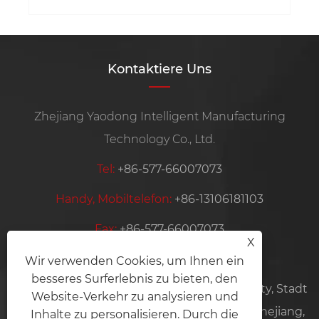
Kontaktiere Uns
Zhejiang Yaodong Intelligent Manufacturing
Technology Co., Ltd.
Tel:
+86-577-66007073
Handy, Mobiltelefon:
+86-13106181103
Fax:
+86-577-66007073
X
Email:
wm@zhongchuanwj.cn
Wir verwenden Cookies, um Ihnen ein
besseres Surferlebnis zu bieten, den
Adresse:
Zone 6, Wanyang Zhongchuang City, Stadt
Website-Verkehr zu analysieren und
Bihu, Distrikt Liandu, Stadt Lishui, Provinz Zhejiang,
Inhalte zu personalisieren. Durch die