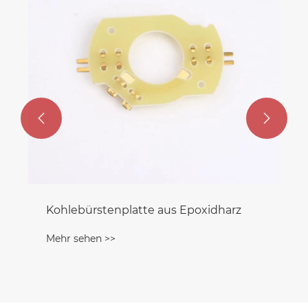


aus Epoxidharz