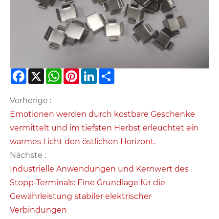
Facebook
X
WhatsApp
Pinterest
LinkedIn
Share
Vorherige :
Emotionen werden durch kostbare Geschenke
vermittelt und im tiefsten Herbst erleuchtet ein
warmes Licht den östlichen Horizont.
Nächste :
Industrielle Anwendungen und Kernwert des
Stopp-Terminals: Eine Grundlage für die
Gewährleistung stabiler elektrischer
Verbindungen