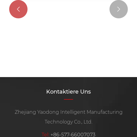


Kontaktiere Uns
Zhejiang Yaodong Intelligent Manufacturing
Technology Co., Ltd.
Tel:
+86-577-66007073