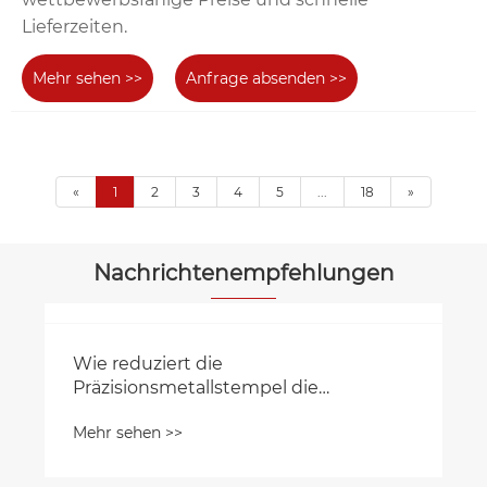
Lieferzeiten.
Mehr sehen >>
Anfrage absenden >>
«
1
2
3
4
5
...
18
»
Nachrichtenempfehlungen