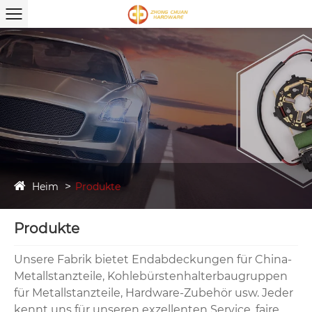
Heim
Produkte
Produkte
Unsere Fabrik bietet Endabdeckungen für China-
Metallstanzteile, Kohlebürstenhalterbaugruppen
für Metallstanzteile, Hardware-Zubehör usw. Jeder
kennt uns für unseren exzellenten Service, faire