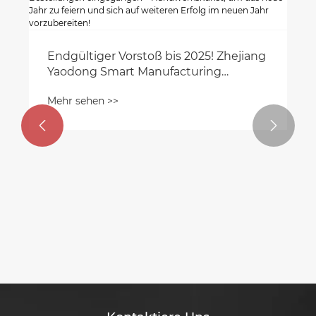
Endgültiger Vorstoß bis 2025! Zhejiang
Yaodong Smart Manufacturing
Countdown für das Frühlingsfest,
Mehr sehen >>
letzte Bestellungen eingegangen –
Handwerkskunst, um das neue Jahr zu


feiern und sich auf weiteren Erfolg im
neuen Jahr vorzubereiten!