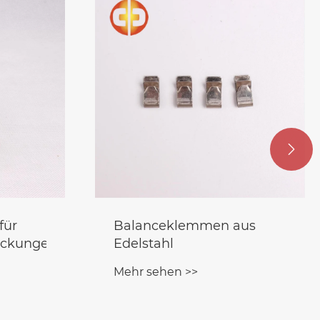

us
Kfz-Kohlebürstenhalter
Mehr sehen >>