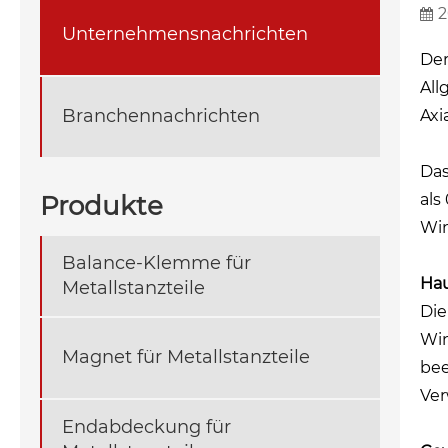
2
Unternehmensnachrichten
Der
All
Branchennachrichten
Axi
Das
Produkte
als
Win
Balance-Klemme für
Hau
Metallstanzteile
Die
Win
Magnet für Metallstanzteile
bee
Ver
Endabdeckung für