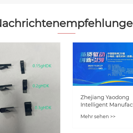
achrichtenempfehlung
ng Yaodong
gent Manufacturing
ogy Co., Ltd. - -
hen >>
n Sie aufrichtig zur
inen