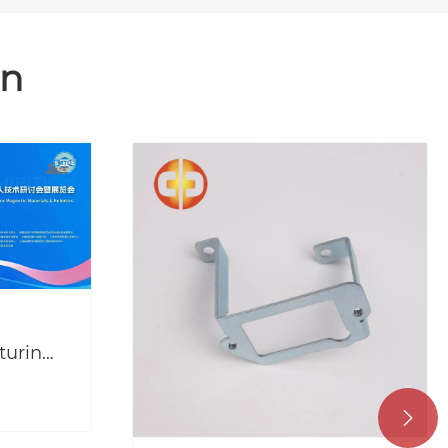
en
So verwenden Sie den
Lagerklemmring
Mehr sehen >>
