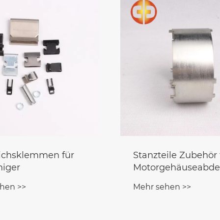
ile Zubehör für
Balanceklemmen a
gehäuseabdeckungen
Edelstahl
hen >>
Mehr sehen >>