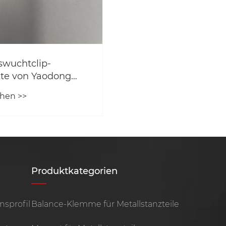
usstellung
Was sind industriel
Hardware-Stanztei
ihre gängigen
Mehr sehen >>
Materialien?
Produktkategorien
sprofil
Balance-Klemme für Metallstanzteile