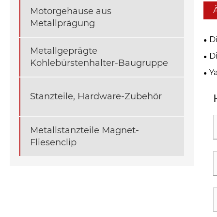
Motorgehäuse aus
Metallprägung
D
Metallgeprägte
Zhe
D
Kohlebürstenhalter-Baugruppe
und
Man
Y
Qua
Prä
pro
eff
Mod
Stanzteile, Hardware-Zubehör
zu 
Metallstanzteile Magnet-
Fliesenclip