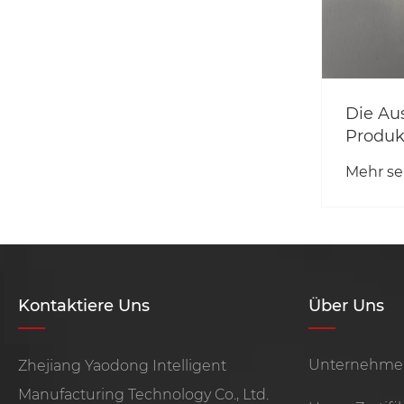
Motora
Die Auswuchtclip-
Produkte von Yaodong
Intelligent Manufacturing
Mehr sehen >>
werden umfassend
verbessert. Die
Präzisionsstanztechnologie
ermöglicht einen
effizienten Motorbetrieb
Kontaktiere Uns
Über Uns
Unternehmen
Zhejiang Yaodong Intelligent
Manufacturing Technology Co., Ltd.