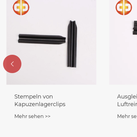

Ausgleichsklemmen für
Stanzte
Luftreiniger
Motor
Mehr sehen >>
Mehr se