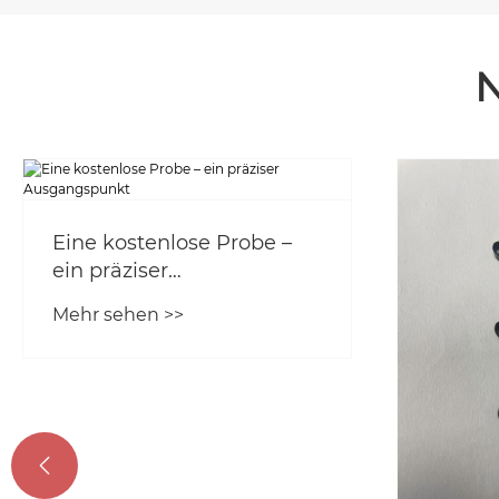
N
Zhejia
Intelli
Technol
Mehr se
Einlade

29. kle