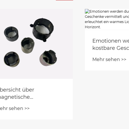
Emotionen werden
kostbare Geschenk
vermittelt und im t
Mehr sehen >>
Herbst erleuchtet e
warmes Licht den
östlichen Horizont.
cht über
ische
nklammern.
hen >>