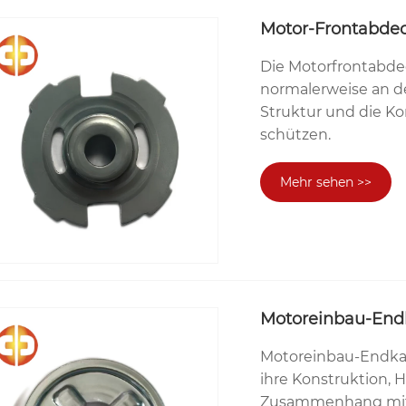
Motor-Frontabde
Die Motorfrontabdec
normalerweise an de
Struktur und die K
schützen.
Mehr sehen >>
Motoreinbau-En
Motoreinbau-Endkap
ihre Konstruktion, 
Zusammenhang mit 