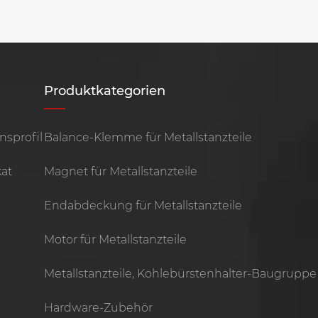
Produktkategorien
sprofil
Balance-Klemme für Metallstanzteile
kat
Magnet für Metallstanzteile
Endabdeckung für Metallstanzteile
Motor für Metallstanzteile
Metallstanzteile, Kohlebürstenhalter-Baugruppe
Hardware-Zubehör