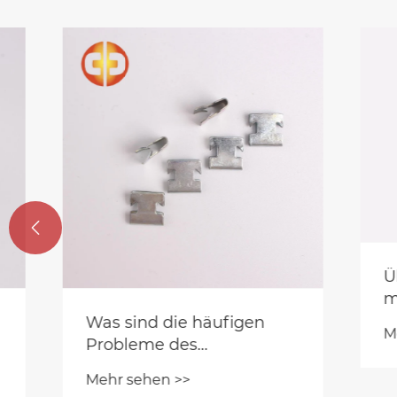

Übersi
magnet
Fliese
Was sind die häufigen
Mehr se
Probleme des
Blechstempels? Was
Mehr sehen >>
sollen wir tun?