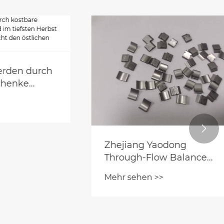
 durch
e
iefsten
in

Zhejiang Yaodong
Through-Flow Balance
Clip – Experte für
Mehr sehen >>
Gewichtung im
Mikrogramm-Bereich, der
rotierenden Systemen
ultimative Laufruhe und