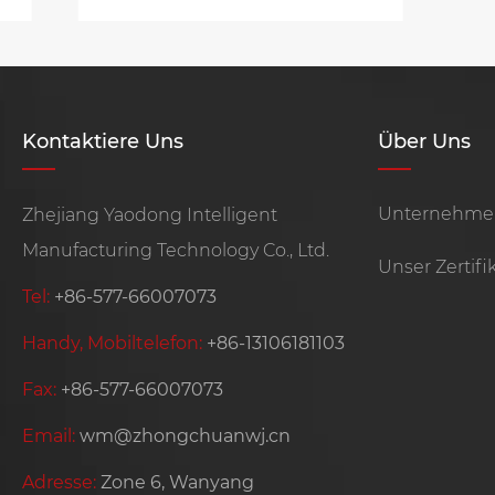
Kontaktiere Uns
Über Uns
Unternehmen
Zhejiang Yaodong Intelligent
Manufacturing Technology Co., Ltd.
Unser Zertifi
Tel:
+86-577-66007073
Handy, Mobiltelefon:
+86-13106181103
Fax:
+86-577-66007073
Email:
wm@zhongchuanwj.cn
Adresse:
Zone 6, Wanyang