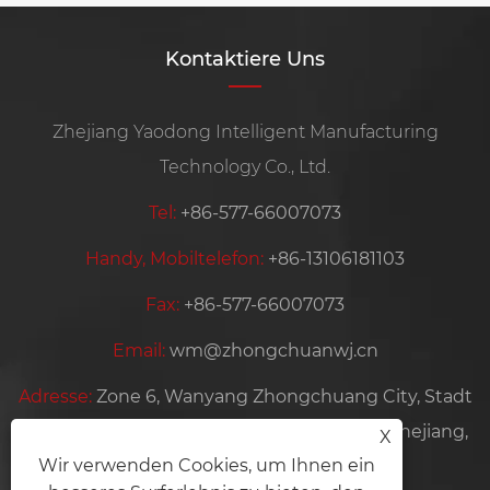
Kontaktiere Uns
Zhejiang Yaodong Intelligent Manufacturing
Technology Co., Ltd.
Tel:
+86-577-66007073
Handy, Mobiltelefon:
+86-13106181103
Fax:
+86-577-66007073
Email:
wm@zhongchuanwj.cn
Adresse:
Zone 6, Wanyang Zhongchuang City, Stadt
Bihu, Distrikt Liandu, Stadt Lishui, Provinz Zhejiang,
X
Wir verwenden Cookies, um Ihnen ein
China