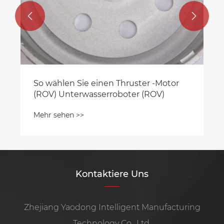


Kontaktiere Uns
Zhejiang Yaodong Intelligent Manufacturing
Technology Co., Ltd.