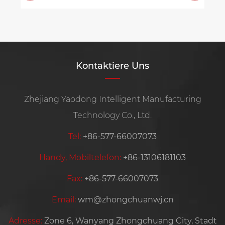
Kontaktiere Uns
Zhejiang Yaodong Intelligent Manufacturing
Technology Co., Ltd.
Tel:
+86-577-66007073
Handy, Mobiltelefon:
+86-13106181103
Fax:
+86-577-66007073
Email:
wm@zhongchuanwj.cn
Adresse:
Zone 6, Wanyang Zhongchuang City, Stadt