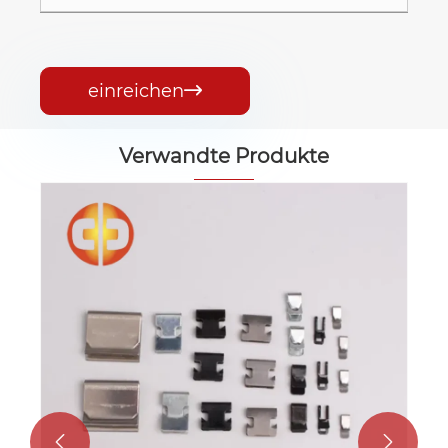
einreichen

Verwandte Produkte
Kfz-Balance-Klemme
Mehr sehen >>

