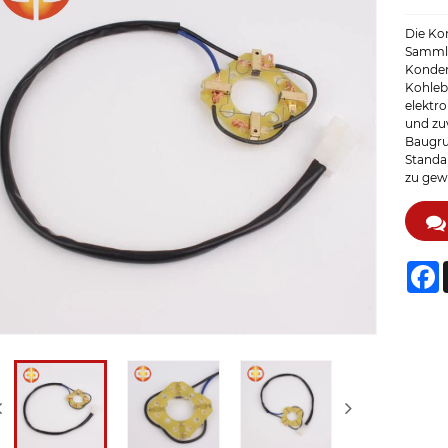
Die Ko
Sammlu
Konden
Kohleb
elektro
und zu
Baugru
Standa
zu gewä
F