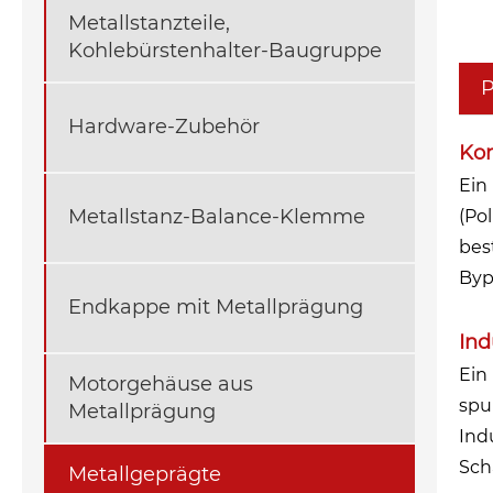
Metallstanzteile,
Kohlebürstenhalter-Baugruppe
P
Hardware-Zubehör
Ko
Ein
Metallstanz-Balance-Klemme
(Po
bes
Byp
Endkappe mit Metallprägung
Ind
Ein
Motorgehäuse aus
spu
Metallprägung
Ind
Sch
Metallgeprägte