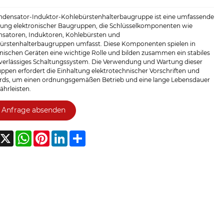
ndensator-Induktor-Kohlebürstenhalterbaugruppe ist eine umfassende
ng elektronischer Baugruppen, die Schlüsselkomponenten wie
satoren, Induktoren, Kohlebürsten und
ürstenhalterbaugruppen umfasst. Diese Komponenten spielen in
nischen Geräten eine wichtige Rolle und bilden zusammen ein stabiles
verlässiges Schaltungssystem. Die Verwendung und Wartung dieser
ppen erfordert die Einhaltung elektrotechnischer Vorschriften und
rds, um einen ordnungsgemäßen Betrieb und eine lange Lebensdauer
hrleisten.
Anfrage absenden
acebook
X
WhatsApp
Pinterest
LinkedIn
Share