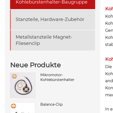
Kohlebürstenhalter-Baugruppe
Koh
Koh
Stanzteile, Hardware-Zubehör
Koh
Gen
Metallstanzteile Magnet-
Koh
Fliesenclip
sta
Ko
Neue Produkte
Die
Koh
Mikromotor-
Kohlebürstenhalter
and
Kon
mec
Balance-Clip
In 