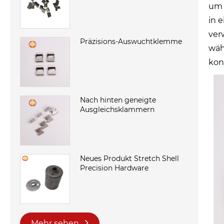
um 
in 
ver
Präzisions-Auswuchtklemme
wäh
kon
Nach hinten geneigte
Ausgleichsklammern
Neues Produkt Stretch Shell
Precision Hardware
Mehr sehen