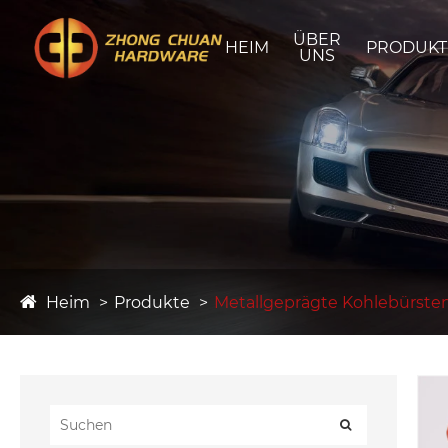
ÜBER
HEIM
PRODUKT
UNS
Heim
Produkte
Metallgeprägte Kohlebürste