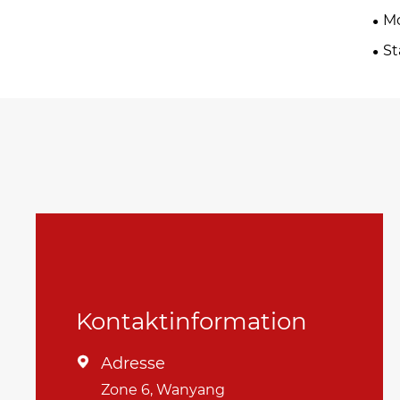
Mo
St
Kontaktinformation
Adresse

Zone 6, Wanyang