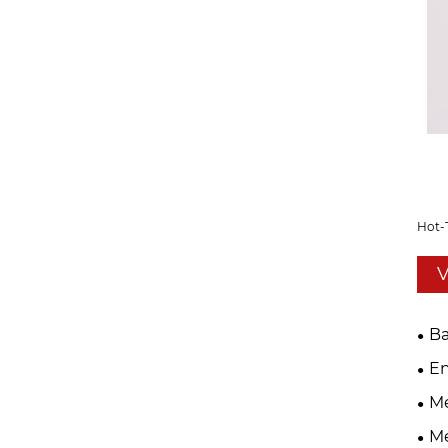
Hot-
V
Ba
En
Me
Me