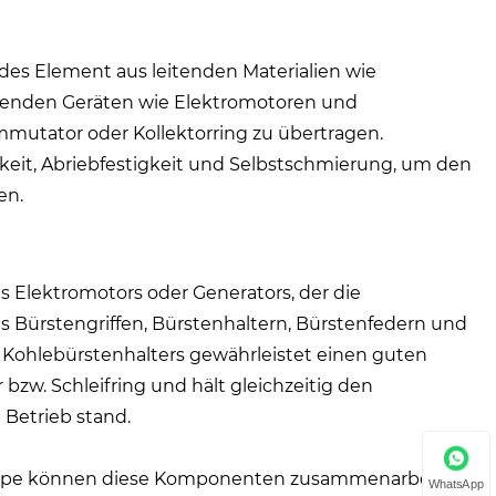
ndes Element aus leitenden Materialien wie
erenden Geräten wie Elektromotoren und
utator oder Kollektorring zu übertragen.
gkeit, Abriebfestigkeit und Selbstschmierung, um den
en.
es Elektromotors oder Generators, der die
us Bürstengriffen, Bürstenhaltern, Bürstenfedern und
Kohlebürstenhalters gewährleistet einen guten
w. Schleifring und hält gleichzeitig den
Betrieb stand.
ruppe können diese Komponenten zusammenarbeiten,
WhatsApp