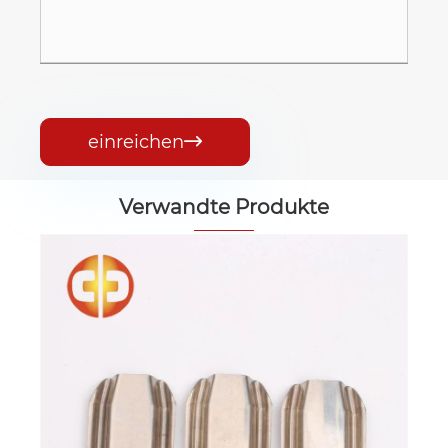
einreichen

Verwandte Produkte