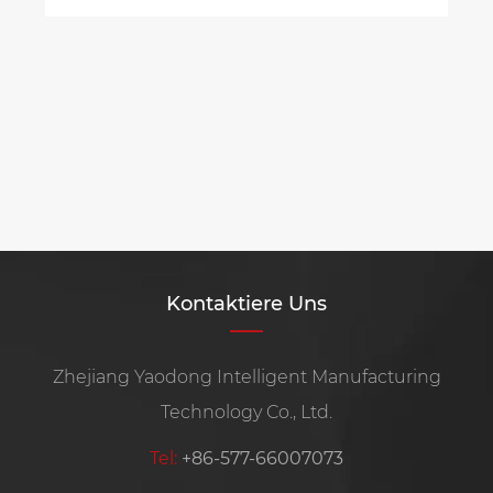
Kontaktiere Uns
Zhejiang Yaodong Intelligent Manufacturing
Technology Co., Ltd.
Tel:
+86-577-66007073