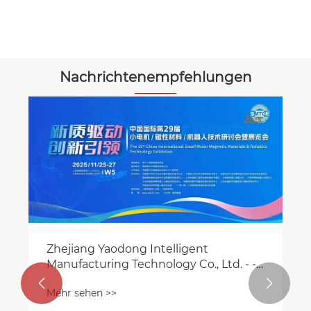
Mehr sehen >>
Nachrichtenempfehlungen
Zhejiang Yaodong Intelligent
Manufacturing Technology Co., Ltd. - -
Einladen Sie aufrichtig zur 29. kleinen


Mehr sehen >>
Motorausstellung