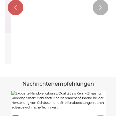


Fan Balance Clip 2.0gz Einseitiger
Widerhaken
Mehr sehen >>
Nachrichtenempfehlungen